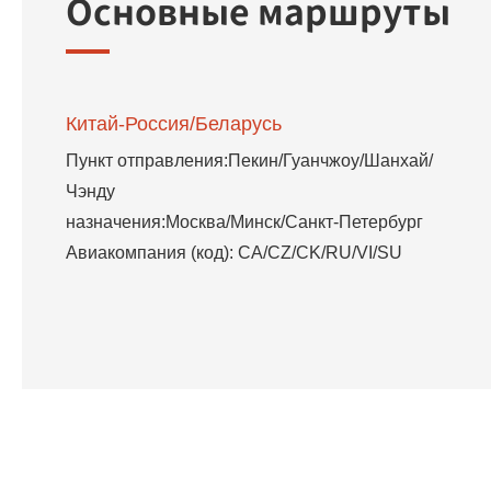
Основные маршруты
Китай-Россия/Беларусь
Пункт отправления:Пекин/Гуанчжоу/Шанхай/
Чэнду
назначения:Москва/Минск/Санкт-Петербург
Авиакомпания (код): CA/CZ/CK/RU/VI/SU