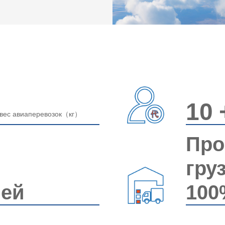
10
вес авиаперевозок（кг）
Про
гру
ней
100