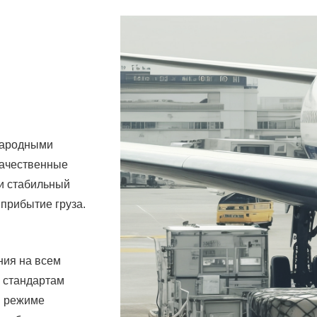
народными
качественные
и стабильный
прибытие груза.
ния на всем
 стандартам
в режиме