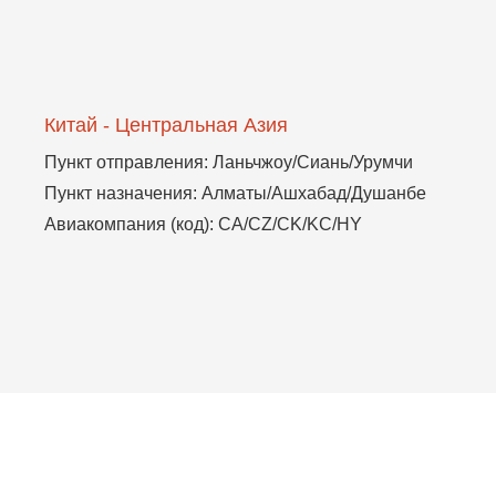
Китай - Центральная Азия
Пункт отправления: Ланьчжоу/Сиань/Урумчи
Пункт назначения: Алматы/Ашхабад/Душанбе
Авиакомпания (код): CA/CZ/CK/KC/HY