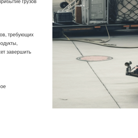
прибытие грузов
зов, требующих
родукты,
жет завершить
ное