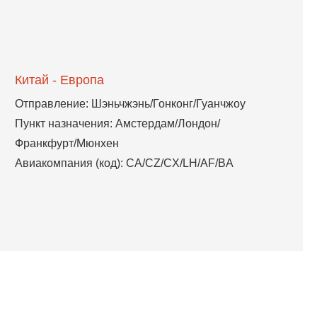
Китай - Европа
Отправление: Шэньчжэнь/Гонконг/Гуанчжоу
Пункт назначения: Амстердам/Лондон/
Франкфурт/Мюнхен
Авиакомпания (код): CA/CZ/CX/LH/AF/BA